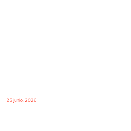
ENTREVISTA A EVA PIERA, DIRECTORA
GENERAL DE RELACIONES EXTERNAS,
COMUNICACIÓN Y MARCA EN MAPFRE
Leer más >
25 junio, 2026